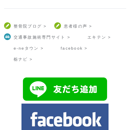
整骨院ブログ >
患者様の声 >
交通事故施術専門サイト >
エキテン >
e-neタウン >
facebook >
栃ナビ >