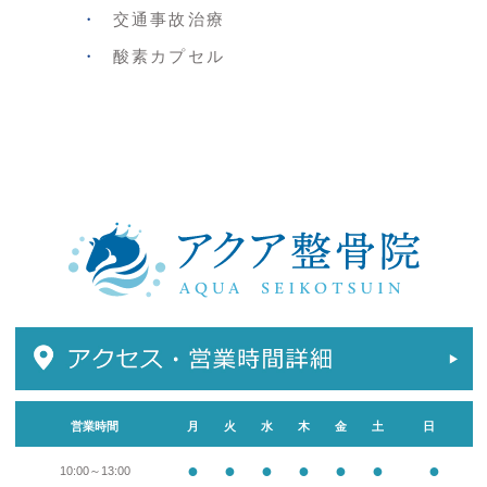
交通事故治療
酸素カプセル
営業時間
月
火
水
木
金
土
日
●
●
●
●
●
●
●
10:00～13:00