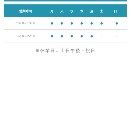
営業時間
月
火
水
木
金
土
日
●
●
●
●
●
●
●
10:00～13:00
●
●
●
●
●
16:00～22:00
－
－
※休業日…土日午後・祝日