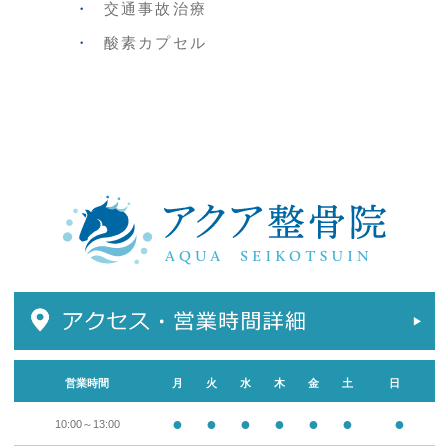
交通事故治療
酸素カプセル
営業時間
月
火
水
木
金
土
日
●
●
●
●
●
●
●
10:00～13:00