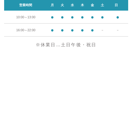
営業時間
月
火
水
木
金
土
日
●
●
●
●
●
●
●
10:00～13:00
●
●
●
●
●
16:00～22:00
－
－
※休業日…土日午後・祝日