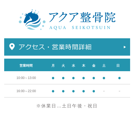
営業時間
月
火
水
木
金
土
日
●
●
●
●
●
●
●
10:00～13:00
●
●
●
●
●
16:00～22:00
－
－
※休業日…土日午後・祝日