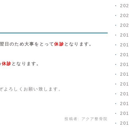
20
20
20
20
目翌日のため大事をとって
休診
となります。
20
20
め
休診
となります。
20
20
20
ぞよろしくお願い致します。
20
20
20
投稿者:
アクア整骨院
20