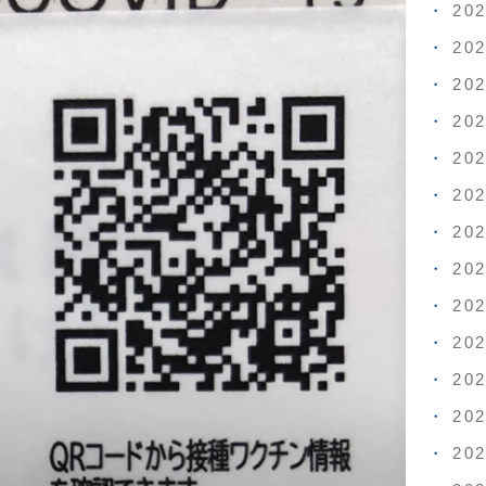
20
20
20
20
20
20
20
20
20
20
20
20
20