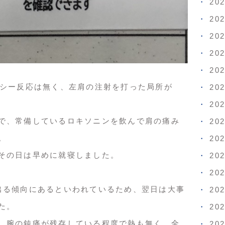
20
20
20
20
20
キシー反応は無く、左肩の注射を打った局所が
20
20
で、常備しているロキソニンを飲んで肩の痛み
20
。
20
その日は早めに就寝しました。
20
20
出る傾向にあるといわれているため、翌日は大事
20
た。
20
、腕の鈍痛が残存している程度で熱も無く、全
20