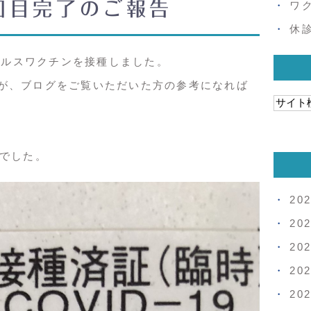
回目完了のご報告
ワ
休
ウイルスワクチンを接種しました。
が、ブログをご覧いただいた方の参考になれば
製でした。
20
20
20
20
20