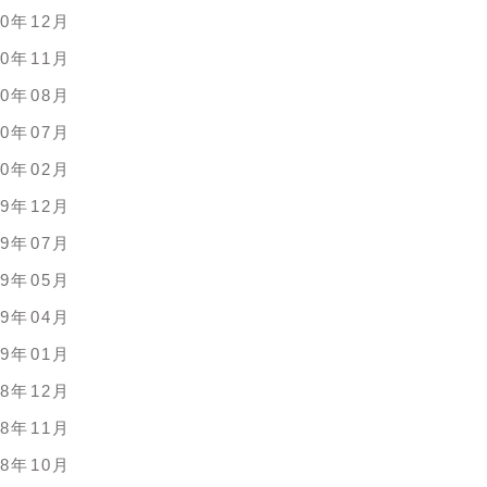
20年12月
20年11月
20年08月
20年07月
20年02月
19年12月
19年07月
19年05月
19年04月
19年01月
18年12月
18年11月
18年10月