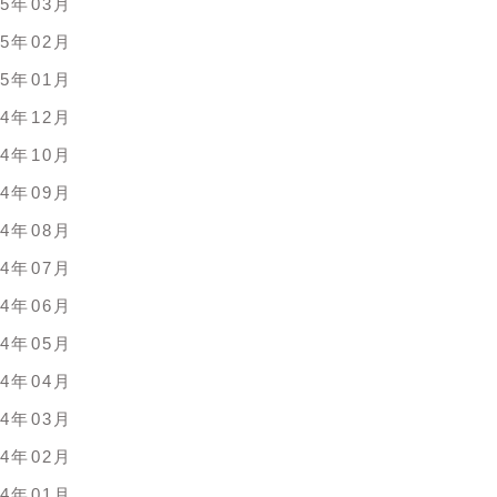
25年03月
25年02月
25年01月
24年12月
24年10月
24年09月
24年08月
24年07月
24年06月
24年05月
24年04月
24年03月
24年02月
24年01月