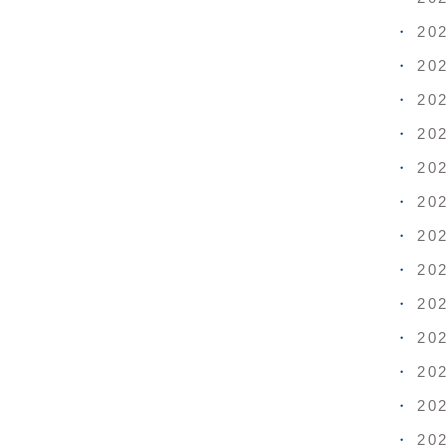
20
20
20
20
20
20
20
20
20
20
20
20
20