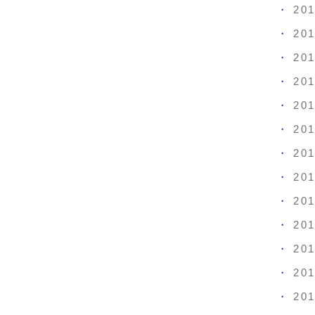
20
20
20
20
20
20
20
20
20
20
20
20
20