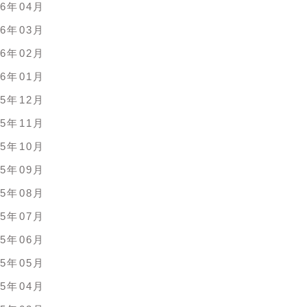
26年04月
26年03月
26年02月
26年01月
25年12月
25年11月
25年10月
25年09月
25年08月
25年07月
25年06月
25年05月
25年04月