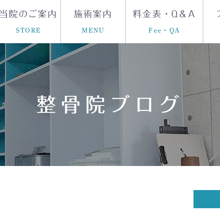
当院のご案内
施術案内
料金表・Q＆A
STORE
MENU
Fee・QA
整骨院ブログ