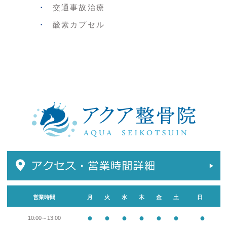
交通事故治療
酸素カプセル
営業時間
月
火
水
木
金
土
日
●
●
●
●
●
●
●
10:00～13:00