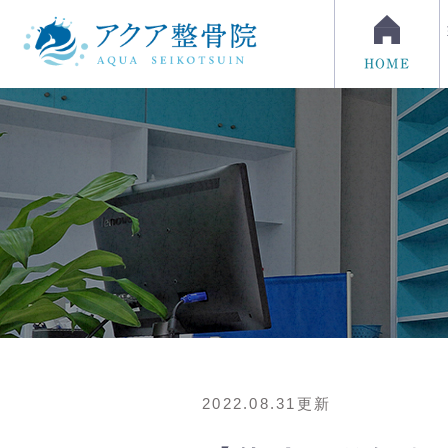
HOME
2022.08.31更新