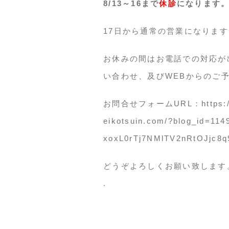
8/13～16まで
休診
になります
17日から通常の営業になります
お休みの間はお電話での対応が
い合わせ、及びWEBからのご
お問合せフォームURL：
https
eikotsuin.com/?blog_id=11
xoxL0rTj7NMlTV2nRtOJjc8
どうぞよろしくお願い致します