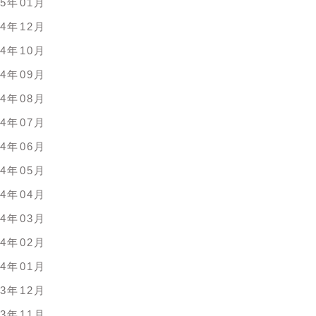
25年01月
24年12月
24年10月
24年09月
24年08月
24年07月
24年06月
24年05月
24年04月
24年03月
24年02月
24年01月
23年12月
23年11月