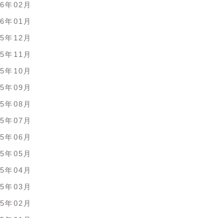
26年02月
26年01月
25年12月
25年11月
25年10月
25年09月
25年08月
25年07月
25年06月
25年05月
25年04月
25年03月
25年02月