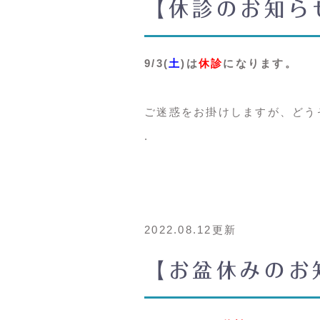
【休診のお知ら
9/3(
土
)は
休診
になります。
ご迷惑をお掛けしますが、どう
2022.08.12更新
【お盆休みのお