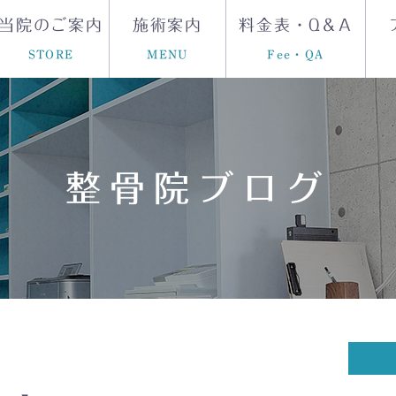
当院のご案内
施術案内
料金表・Q＆A
STORE
MENU
Fee・QA
整骨院ブログ