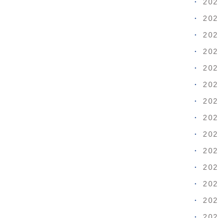
20
20
20
20
20
20
20
20
20
20
20
20
20
20