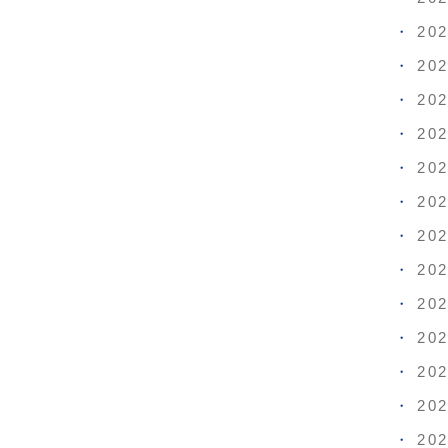
20
20
20
20
20
20
20
20
20
20
20
20
20