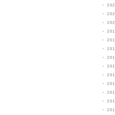
20
20
20
20
20
20
20
20
20
20
20
20
20