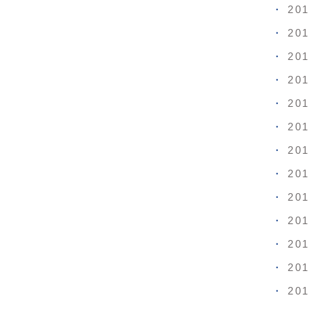
20
20
20
20
20
20
20
20
20
20
20
20
20