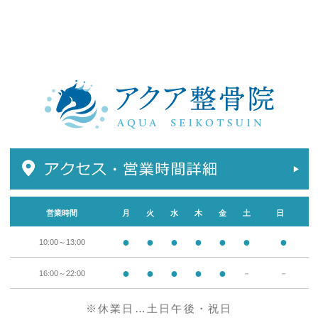
営業時間
月
火
水
木
金
土
日
●
●
●
●
●
●
●
10:00～13:00
●
●
●
●
●
16:00～22:00
－
－
※休業日…土日午後・祝日