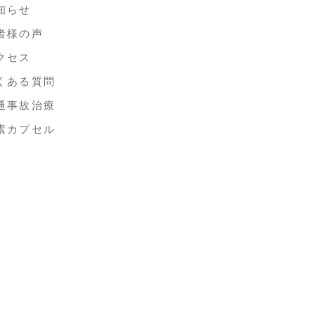
知らせ
者様の声
クセス
くある質問
通事故治療
素カプセル