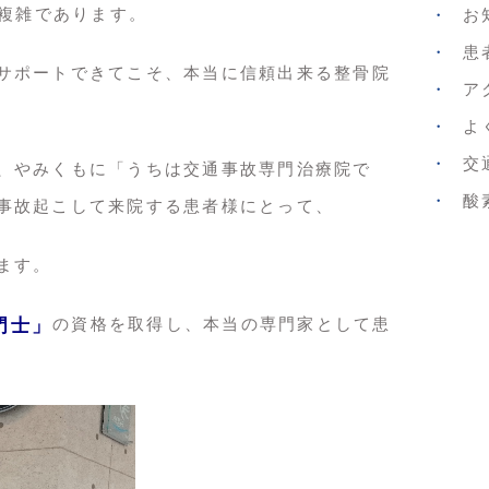
と複雑であります。
お
患
サポートできてこそ、本当に信頼出来る整骨院
ア
よ
交
、やみくもに「うちは交通事故専門治療院で
酸
事故起こして来院する患者様にとって、
ます。
の資格を取得し、本当の専門家として患
門士」