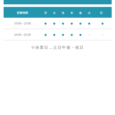
営業時間
月
火
水
木
金
土
日
●
●
●
●
●
●
●
10:00～13:00
●
●
●
●
●
16:00～22:00
－
－
※休業日…土日午後・祝日