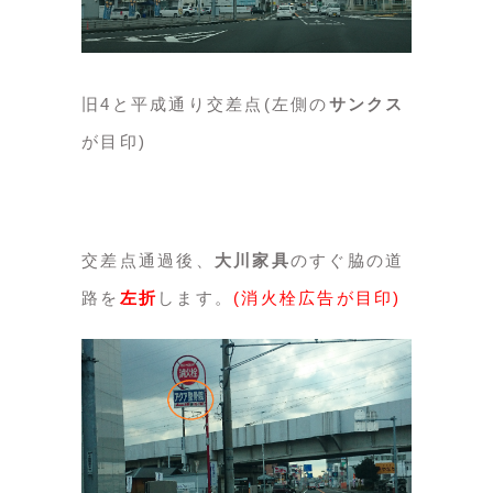
旧4と平成通り交差点(左側の
サンクス
が目印)
交差点通過後、
大川家具
のすぐ脇の道
路を
左折
します。
(消火栓広告が目印)