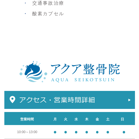
交通事故治療
酸素カプセル
営業時間
月
火
水
木
金
土
日
●
●
●
●
●
●
●
10:00～13:00