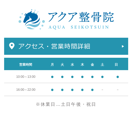
営業時間
月
火
水
木
金
土
日
●
●
●
●
●
●
●
10:00～13:00
●
●
●
●
●
16:00～22:00
－
－
※休業日…土日午後・祝日