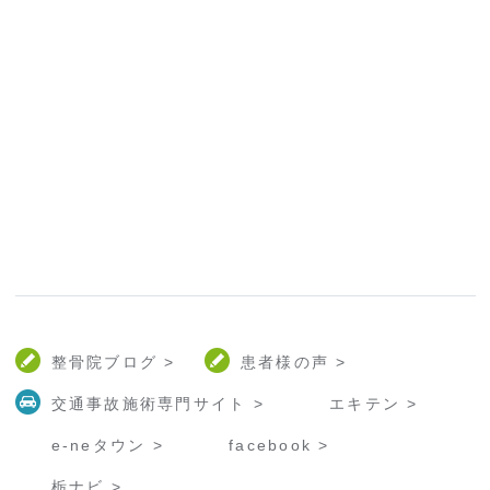
整骨院ブログ >
患者様の声 >
交通事故施術専門サイト >
エキテン >
e-neタウン >
facebook >
栃ナビ >