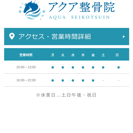
営業時間
月
火
水
木
金
土
日
●
●
●
●
●
●
●
10:00～13:00
●
●
●
●
●
16:00～22:00
－
－
※休業日…土日午後・祝日